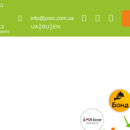
51
info@justo.com.ua
UA
RU
EN
13
egram)