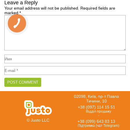
Leave a Reply
Your email address will not be published.
Required fields are
marked
*
02098, Київ, пр-т Павла
Тичини, 10
+38 (097) 114 15 51
Відділ продажу
-
© Justo LLC
+38 (099) 643 83 13
Підтримка (чат Telegram)