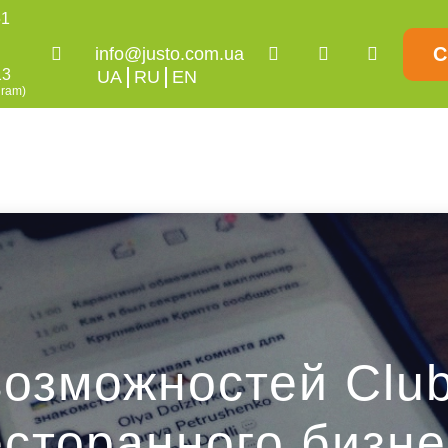
51
С
info@justo.com.ua
13
UA
RU
EN
gram)
возможностей Clu
есторанного бизне