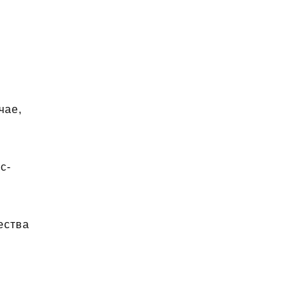
чае,
с-
ества