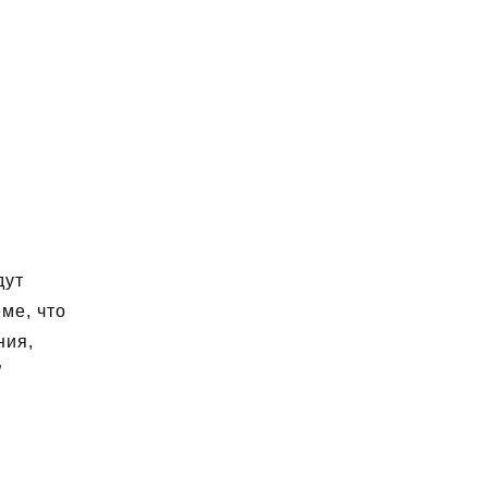
дут
ме, что
ния,
”