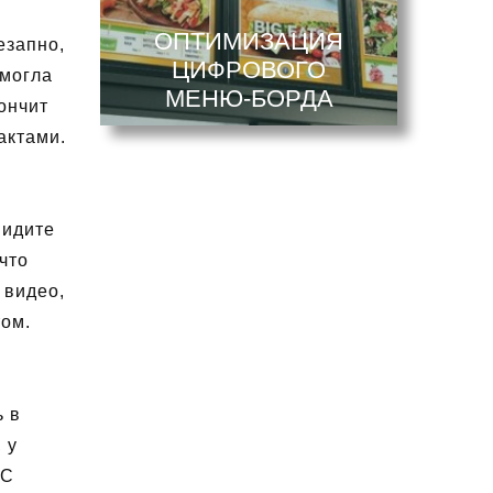
ОПТИМИЗАЦИЯ
езапно,
ЦИФРОВОГО
 могла
МЕНЮ-БОРДА
ончит
актами.
видите
что
 видео,
том.
ь в
 у
 С